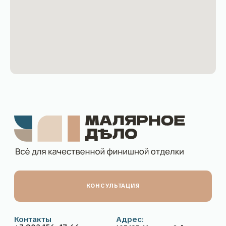
КОНСУЛЬТАЦИЯ
Контакты
Адрес:
+7 903 156-47-66
107497, Москва, 2-й
Пн-Пт: с 10:00 до 18:00
Иртышский проезд 4с1А,
Сб-Вс: выходной
этаж 6, помещение 601
sales@maliarnoe-delo.ru
Рейтинг компании
5,0
в Яндекс:
Каталог
Покупателям
О нас
Гарантия и возврат
Доставка
Способы оплаты
Частые вопросы
Дизайнерам
Контакты