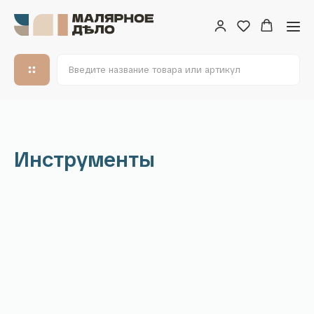
Инструменты
Контакты
107497, Москва, 2-й Иртышский проезд 4с1А, этаж
6, помещение 601
+7 903 156-47-66
Пн-Пт: с 10:00 до 18:00
sales@maliarnoe-delo.ru
Сб-Вс: выходной