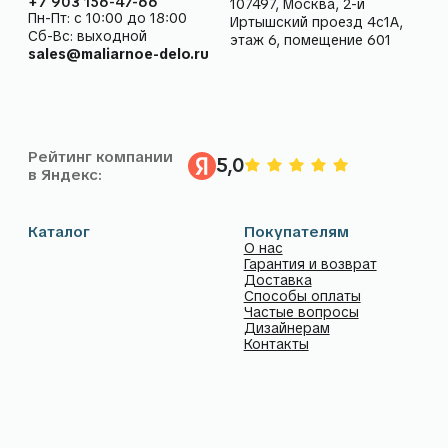
Блог в telegram
Блог в VK
ООО «МАЛЯРНОЕ ДЕЛО» (ИНН 9718247480, ОГРН
1247700135319, адрес: 107497, Москва, 2-й Иртышский
проезд 4с1А, этаж 6, помещение 601
Вся информация, размещённая на сайте, носит
исключительно информационный характер и не является
публичной офертой в соответствии со статьёй 437
Гражданского кодекса Российской Федерации.
Отправка заявки через сайт рассматривается как
предварительный заказ и не влечёт автоматического
заключения договора.
Все условия, включая стоимость и сроки выполнения работ,
подлежат обязательному уточнению с менеджером после
обработки вашей заявки.
Политика
Пользовательское
конфиденциальности
соглашение
Разработка сайта
© 2026 Малярное дело. Все права защищены.