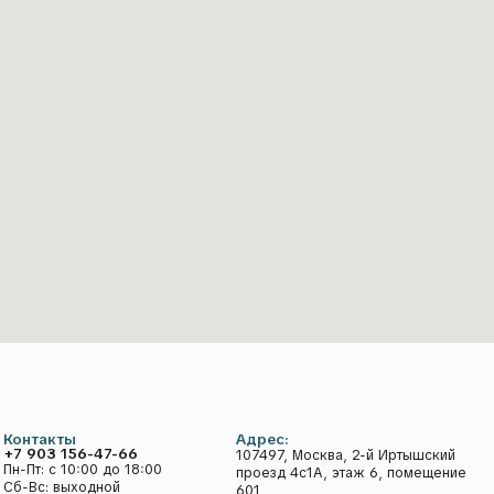
ты
Адрес:
Катал
 156-47-66
107497, Москва, 2-й Иртышский
 10:00 до 18:00
проезд 4с1А, этаж 6, помещение
выходной
601
aliarnoe-delo.ru
лог в telegram
Блог в VK