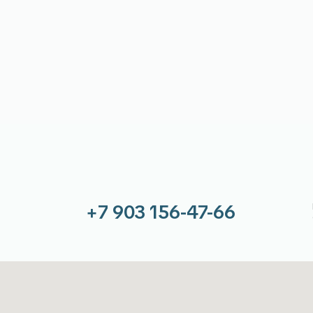
+7 903 156-47-66
Пн-Пт: с 10:00 до
Сб-Вс: выходной