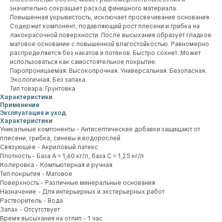
значительно сокращает расход финишного материала.
Повышенная укрывистость, исключает просвечивание основания.
Содержит компонент, подавляющий рост плесени и грибка на
лакокрасочной поверхности. После высыхания образует гладкое
матовое основание с повышенной влагостойкостью. Равномерно
распределяется без накатов и потёков. Быстро сохнет. Может
использоваться как самостоятельное покрытие.
Паропроницаемая. Высокопрочная. Универсальная. Безопасная.
Экологичная. Без запаха.
Тип товара: Грунтовка
Характеристики
Применение
Эксплуатация и уход
Характеристики
Уникальные компоненты - Антисептические добавки защищают от
плесени, грибка, синевы и водорослей
Связующее - Акриловый латекс
Плотность - База А ≈ 1,60 кг/л, база С ≈ 1,25 кг/л
Колеровка - Компьютерная и ручная
Тип покрытия - Матовое
Поверхность - Различные минеральные основания
Назначение - Для интерьерных и экстерьерных работ
Растворитель - Вода
Запах - Отсутствует
Время высыхания на отлип - 1 час