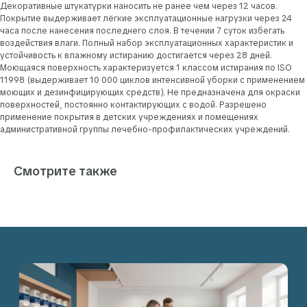
Декоративные штукатурки наносить не ранее чем через 12 часов.
+7
Покрытие выдерживает лёгкие эксплуатационные нагрузки через 24
часа после нанесения последнего слоя. В течении 7 суток избегать
воздействия влаги. Полный набор эксплуатационных характеристик и
устойчивость к влажному истиранию достигается через 28 дней.
Моющаяся поверхность характеризуется 1 классом истирания по ISO
Я даю согласие на обработку моих персональных
данных в соответствии с Политикой обработки
11998 (выдерживает 10 000 циклов интенсивной уборки с применением
персональных данных.
моющих и дезинфицирующих средств). Не предназначена для окраски
Я даю согласие на получение писем и звонков от ООО
поверхностей, постоянно контактирующих с водой. Разрешено
«МАЛЯРНОЕ ДЕЛО» на указанные мною контактные
применение покрытия в детских учреждениях и помещениях
данные.
административной группы лечебно-профилактических учреждений.
ЗАПРОСИТЬ КОНСУЛЬТАЦИЮ
Смотрите также
Контакты
107497, Москва, 2-й Иртышский проезд 4с1А, этаж
6, помещение 601
+7 903 156-47-66
Пн-Пт: с 10:00 до 18:00
sales@maliarnoe-delo.ru
Сб-Вс: выходной