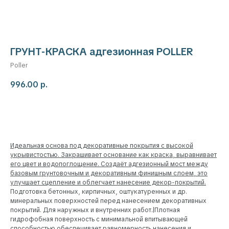
ГРУНТ-КРАСКА адгезионная POLLER
Poller
996.00
р.
Добавить в корзину
Идеальная основа под декоративные покрытия с высокой
укрывистостью. Закрашивает основание как краска, выравнивает
его цвет и водопоглощение. Создаёт адгезионный мост между
базовым грунтовочным и декоративным финишным слоем, это
улучшает сцепление и облегчает нанесение декор-покрытий.
Подготовка бетонных, кирпичных, оштукатуренных и др.
минеральных поверхностей перед нанесением декоративных
покрытий. Для наружных и внутренних работ.|Плотная
гидрофобная поверхность с минимальной впитывающей
способностью обеспечивает равномерность нанесения и