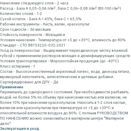
Нанесение следующего слоя - 2 часа
Расход - База А 0,05-0,06 л/м², база С 0,06-0,08 л/м² (80-100 г/м²)
Количество слоёв - 1-2
Сухой остаток - База А ≈ 45%, база С ≈ 65,5%
Рабочие инструменты - Кисть, валик, краскопульт
Срок годности - 36 месяцев
Стойкость поверхности - Моющаяся
Условия нанесения - Температура от +5 до +35ºС, влажность до 80%
Стандарт - СТО 88753220-032-2021
Уход за поверхностью - Выдерживает периодическую чистку влажной
губкой с применением растворов моющих и дезинфицирующих средств
Условия транспортировки - Морозостойкая продукция (до -40ºС)
Класс истирания - 1
Состав - Высококачественный акриловый латекс, вода, диоксид титана,
мраморный наполнитель, антисептические и целевые добавки.
Сертифицировано для ДЛУ - Да
Применение
Перемешать до однородного состояния. При необходимости разбавить
водой: не более 5% по объёму при нанесении кистью или валиком, не
более 10% при нанесении краскопультом. Наносить в 1-2 слоя кистью,
валиком или краскопультом при температуре от +5 до +35ºС и
Наши эксперты всегда готовы
относительной влажности воздуха до 80%. С полным РУКОВОДСТВОМ
помочь
ПО НАНЕСЕНИЮ можно ознакомиться в малярном центре "Малярное
Нам можно доверить всё. От выбора материалов
и колеровки, до поставки заказа на объект
дело".
и консультации по всем вопросам.
Эксплуатация и уход