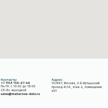
ты
Адрес:
Катал
 156-47-66
107497, Москва, 2-й Иртышский
 10:00 до 18:00
проезд 4с1А, этаж 6, помещение
выходной
601
aliarnoe-delo.ru
лог в telegram
Блог в VK