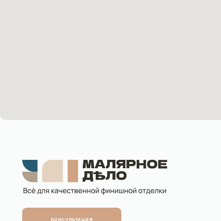
Контак
+7 903
Пн-Пт: с
Сб-Вс: 
sales@m
КОНСУЛЬТАЦИЯ
Рейтинг компании в Яндекс:
5,0
Б