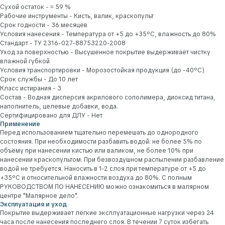
Сухой остаток - ≈ 59 %
Рабочие инструменты - Кисть, валик, краскопульт
Срок годности - 36 месяцев
Условия нанесения - Температура от +5 до +35ºС, влажность до 80%
Стандарт - ТУ 2316-027-88753220-2008
Уход за поверхностью - Высушенное покрытие выдерживает чистку
влажной губкой
Условия транспортировки - Морозостойкая продукция (до -40ºС)
Срок службы - До 10 лет
Класс истирания - 3
Состав - Водная дисперсия акрилового сополимера, диоксид титана,
наполнитель, целевые добавки, вода.
Сертифицировано для ДЛУ - Нет
Применение
Перед использованием тщательно перемешать до однородного
состояния. При необходимости разбавить водой: не более 5% по
Наши эксперты всегда готовы
объёму при нанесении кистью или валиком, не более 10% при
помочь
нанесении краскопультом. При безвоздушном распылении разбавление
Нам можно доверить всё. От выбора материалов
водой не требуется. Наносить в 1-2 слоя при температуре от +5 до
и колеровки, до поставки заказа на объект
+35ºС и относительной влажности воздуха до 80%. С полным
и консультации по всем вопросам.
РУКОВОДСТВОМ ПО НАНЕСЕНИЮ можно ознакомиться в малярном
+7
центре "Малярное дело".
Эксплуатация и уход
Покрытие выдерживает лёгкие эксплуатационные нагрузки через 24
часа после нанесения последнего слоя. В течении 7 суток избегать