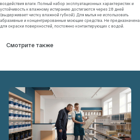
воздействия влаги. Полный набор эксплуатационных характеристик и
устойчивость к влажному истиранию достигаются через 28 дней
Я даю согласие на обработку моих персональных
данных в соответствии с Политикой обработки
(выдерживает чистку влажной губкой). Для мытья не использовать
персональных данных.
абразивные и концентрированные моющие средства. Не предназначена
Я даю согласие на получение писем и звонков от ООО
для окраски поверхностей, постоянно контактирующих с водой.
«МАЛЯРНОЕ ДЕЛО» на указанные мною контактные
данные.
ЗАПРОСИТЬ КОНСУЛЬТАЦИЮ
Смотрите также
Контакты
107497, Москва, 2-й Иртышский проезд 4с1А, этаж
6, помещение 601
+7 903 156-47-66
Пн-Пт: с 10:00 до 18:00
sales@maliarnoe-delo.ru
Сб-Вс: выходной