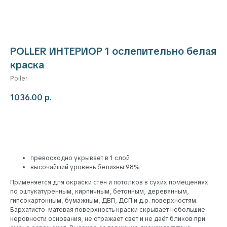
POLLER ИНТЕРИОР 1 ослепительно белая
краска
Poller
1036.00
р.
Добавить в корзину
превосходно укрывает в 1 слой
высочайший уровень белизны 98%
Применяется для окраски стен и потолков в сухих помещениях
по оштукатуренным, кирпичным, бетонным, деревянным,
гипсокартонным, бумажным, ДВП, ДСП и д.р. поверхностям.
Бархатисто-матовая поверхность краски скрывает небольшие
неровности основания, не отражает свет и не даёт бликов при