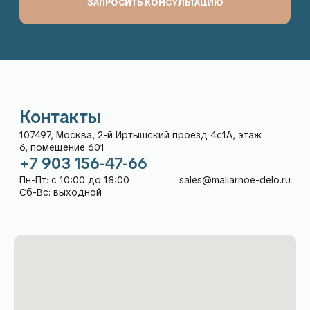
sales@maliarnoe-delo.ru
Рейтинг компании
5,0
в Яндекс:
Каталог
Покупателям
О нас
Гарантия и возврат
Доставка
Способы оплаты
Частые вопросы
Дизайнерам
Контакты
Блог в telegram
Блог в VK
ООО «МАЛЯРНОЕ ДЕЛО» (ИНН 9718247480, ОГРН
1247700135319, адрес: 107497, Москва, 2-й Иртышский
проезд 4с1А, этаж 6, помещение 601