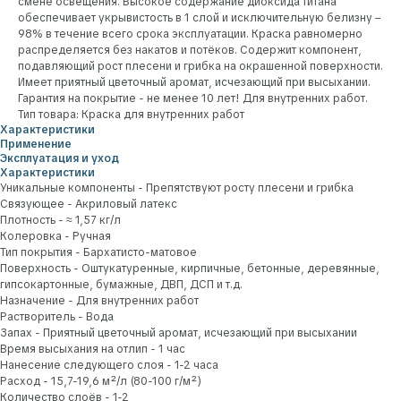
смене освещения. Высокое содержание диоксида титана
обеспечивает укрывистость в 1 слой и исключительную белизну –
98% в течение всего срока эксплуатации. Краска равномерно
распределяется без накатов и потёков. Содержит компонент,
подавляющий рост плесени и грибка на окрашенной поверхности.
Имеет приятный цветочный аромат, исчезающий при высыхании.
Гарантия на покрытие - не менее 10 лет! Для внутренних работ.
Тип товара: Краска для внутренних работ
Характеристики
Применение
Эксплуатация и уход
Характеристики
Уникальные компоненты - Препятствуют росту плесени и грибка
Связующее - Акриловый латекс
Плотность - ≈ 1,57 кг/л
Колеровка - Ручная
Тип покрытия - Бархатисто-матовое
Поверхность - Оштукатуренные, кирпичные, бетонные, деревянные,
гипсокартонные, бумажные, ДВП, ДСП и т.д.
Назначение - Для внутренних работ
Растворитель - Вода
Запах - Приятный цветочный аромат, исчезающий при высыхании
Время высыхания на отлип - 1 час
Нанесение следующего слоя - 1-2 часа
Расход - 15,7-19,6 м²/л (80-100 г/м²)
Количество слоёв - 1-2