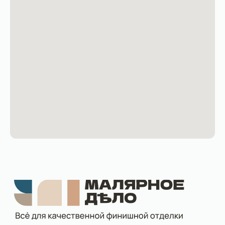
Вся информация, размещённая на сайте, носит
исключительно информационный характер и не является
публичной офертой в соответствии со статьёй 437
Гражданского кодекса Российской Федерации.
Отправка заявки через сайт рассматривается как
предварительный заказ и не влечёт автоматического
заключения договора.
Все условия, включая стоимость и сроки выполнения работ,
подлежат обязательному уточнению с менеджером после
обработки вашей заявки.
Политика
Пользовательское
конфиденциальности
соглашение
Разработка сайта
© 2026 Малярное дело. Все права защищены.