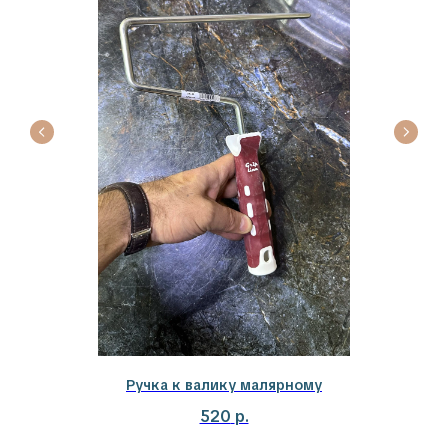
Наши эксперты всегда готовы
помочь
Нам можно доверить всё. От выбора материалов
и колеровки, до поставки заказа на объект
и консультации по всем вопросам.
+7
Ручка к валику малярному
520
р.
Я даю согласие на обработку моих персональных
данных в соответствии с Политикой обработки
персональных данных.