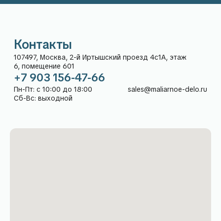
Рейтинг компании
5,0
в Яндекс:
Каталог
Покупателям
О нас
Гарантия и возврат
Доставка
Способы оплаты
Частые вопросы
Дизайнерам
Контакты
Блог в telegram
Блог в VK
ООО «МАЛЯРНОЕ ДЕЛО» (ИНН 9718247480, ОГРН
1247700135319, адрес: 107497, Москва, 2-й Иртышский
проезд 4с1А, этаж 6, помещение 601
Вся информация, размещённая на сайте, носит
исключительно информационный характер и не является
публичной офертой в соответствии со статьёй 437
Гражданского кодекса Российской Федерации.