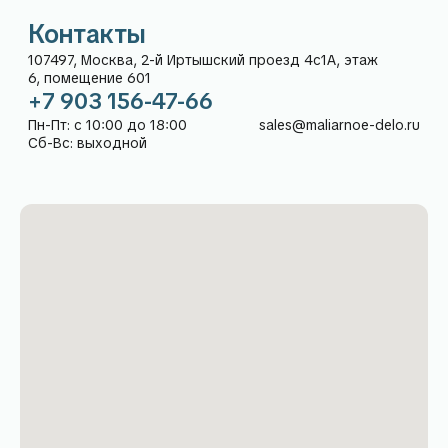
КОНСУЛЬТАЦИЯ
Контакты
Адрес:
+7 903 156-47-66
107497, Москва, 2-й
Пн-Пт: с 10:00 до 18:00
Иртышский проезд 4с1А,
Сб-Вс: выходной
этаж 6, помещение 601
sales@maliarnoe-delo.ru
Рейтинг компании
5,0
в Яндекс:
Каталог
Покупателям
О нас
Гарантия и возврат
Доставка
Способы оплаты
Частые вопросы
Дизайнерам
Контакты