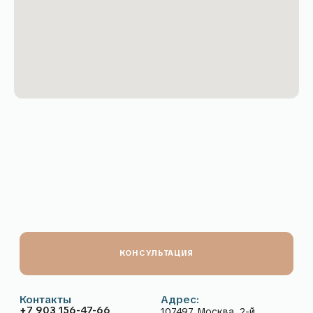
Блог в telegram
Блог в VK
ООО «МАЛЯРНОЕ ДЕЛО» (ИНН 9718247480, ОГРН
1247700135319, адрес: 107497, Москва, 2-й Иртышский
проезд 4с1А, этаж 6, помещение 601
Вся информация, размещённая на сайте, носит
исключительно информационный характер и не является
публичной офертой в соответствии со статьёй 437
Гражданского кодекса Российской Федерации.
Отправка заявки через сайт рассматривается как
предварительный заказ и не влечёт автоматического
заключения договора.
Все условия, включая стоимость и сроки выполнения работ,
подлежат обязательному уточнению с менеджером после
обработки вашей заявки.
Политика
Пользовательское
конфиденциальности
соглашение
Разработка сайта
© 2026 Малярное дело. Все права защищены.