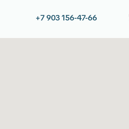
ты
Адрес:
Катал
 156-47-66
107497, Москва, 2-й Иртышский
 10:00 до 18:00
проезд 4с1А, этаж 6, помещение
выходной
601
aliarnoe-delo.ru