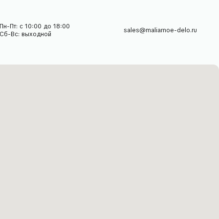
ог
Покупателям
О нас
Гарантия и возврат
Доставка
Способы оплаты
Частые вопросы
Дизайнерам
Контакты