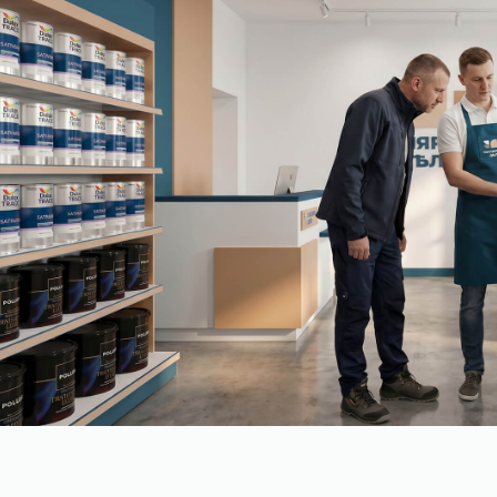
Контакты
107497, Москва, 2-й Иртышский проезд
4с1А, этаж 6, помещение 601