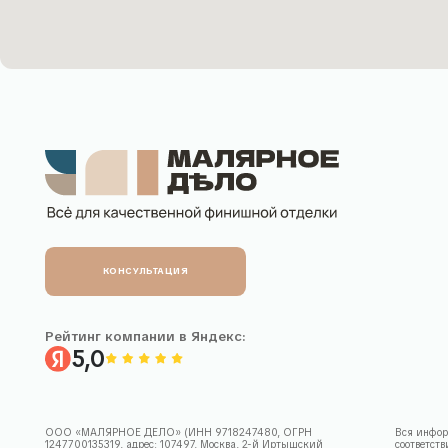
Рейтинг компании в Яндекс:
5,0
Б
ООО «МАЛЯРНОЕ ДЕЛО» (ИНН 9718247480, ОГРН
Вся информация, раз
1247700135319, адрес: 107497, Москва, 2-й Иртышский
соответствии со ста
проезд 4с1А, этаж 6, помещение 601
Отправка заявки чере
Все условия, включа
вашей заявки.
© 2026 Малярное дело. Все права защищены.