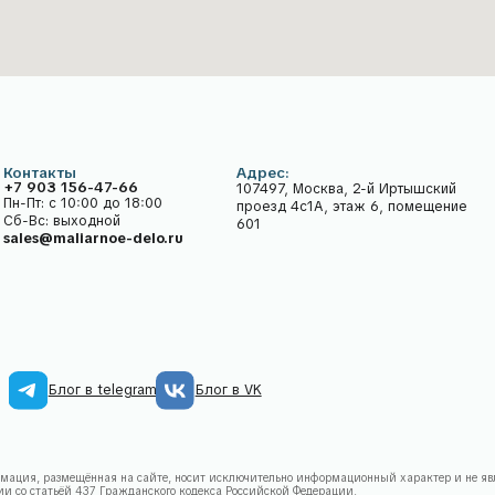
лог в telegram
Блог в VK
мещённая на сайте, носит исключительно информационный характер и не является публичной офе
тьёй 437 Гражданского кодекса Российской Федерации.
з сайт рассматривается как предварительный заказ и не влечёт автоматического заключения догово
я стоимость и сроки выполнения работ, подлежат обязательному уточнению с менеджером после об